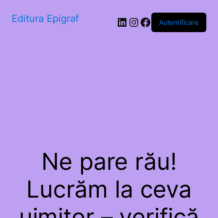
Editura Epigraf
LinkedIn
Instagram
Facebook
Autentificare
Ne pare rău!
Lucrăm la ceva
uimitor – verifică