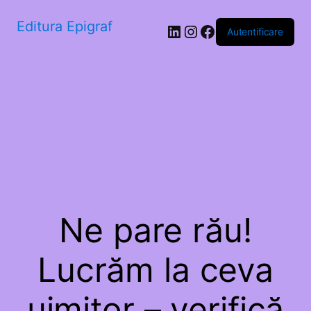
Editura Epigraf
LinkedIn
Instagram
Facebook
Autentificare
Ne pare rău!
Lucrăm la ceva
uimitor – verifică